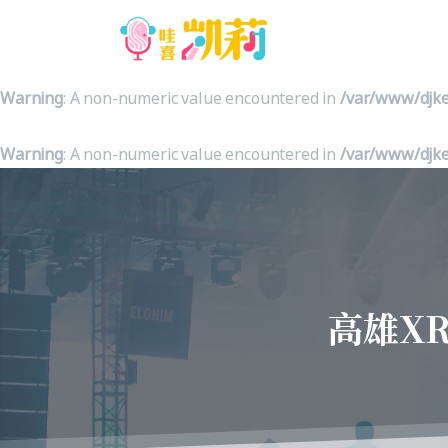
Warning
: A non-numeric value encountered in
/var/www/djke
Warning
: A non-numeric value encountered in
/var/www/djke
Warning
: A non-numeric value encountered in
/var/www/djke
高雄X