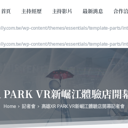
首頁
主持經歷
主持影片
最新消息
合作
lly.com.tw/wp-content/themes/essentials/template-parts/in
lly.com.tw/wp-content/themes/essentials/template-parts/in
lly.com.tw/wp-content/themes/essentials/template-parts/in
R
PARK
VR新崛江體驗店開
Home
記者會
高雄XR PARK VR新崛江體驗店開幕記者會