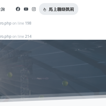
馬上聯絡凱莉
洽詢
tro.php
on line
185
tro.php
on line
198
tro.php
on line
214