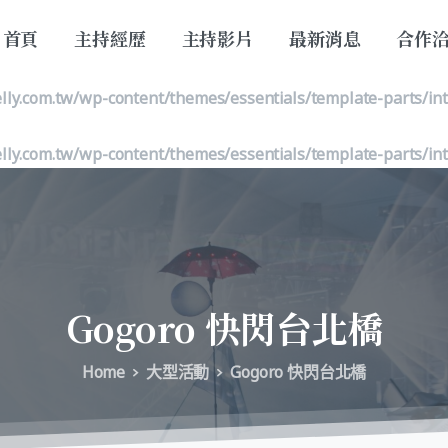
首頁
主持經歷
主持影片
最新消息
合作
lly.com.tw/wp-content/themes/essentials/template-parts/in
lly.com.tw/wp-content/themes/essentials/template-parts/in
lly.com.tw/wp-content/themes/essentials/template-parts/in
Gogoro
快閃台北橋
Home
大型活動
Gogoro 快閃台北橋