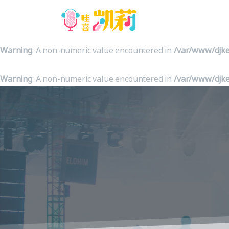
Warning
: A non-numeric value encountered in
/var/www/djke
Warning
: A non-numeric value encountered in
/var/www/djke
Warning
: A non-numeric value encountered in
/var/www/djke