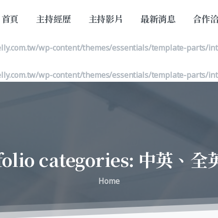
首頁
主持經歷
主持影片
最新消息
合作
lly.com.tw/wp-content/themes/essentials/template-parts/in
lly.com.tw/wp-content/themes/essentials/template-parts/in
lly.com.tw/wp-content/themes/essentials/template-parts/in
folio
categories:
中英、全
Home