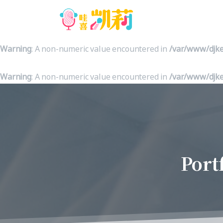
Warning
: A non-numeric value encountered in
/var/www/djke
Warning
: A non-numeric value encountered in
/var/www/djke
Warning
: A non-numeric value encountered in
/var/www/djke
Port