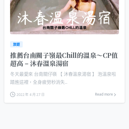
旅遊
推薦台南關子嶺最Chill的溫泉～CP值
超高 – 沐春溫泉湯宿
冬天最愛來 台南關仔嶺 【 沐春溫泉湯宿 】 泡溫泉啦
踏進這裡，全身疲勞秒消失...
Read more
2022 年 4 月 27 日