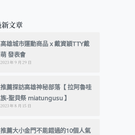
最新文章
高雄城市運動商品 x 戴資穎TTY戴
萌 發表會
2023 年 9 月 29 日
推薦探訪高雄神秘部落【 拉阿魯哇
族-聖貝祭 miatungusu 】
2023 年 8 月 15 日
推薦大小金門不能錯過的10個人氣