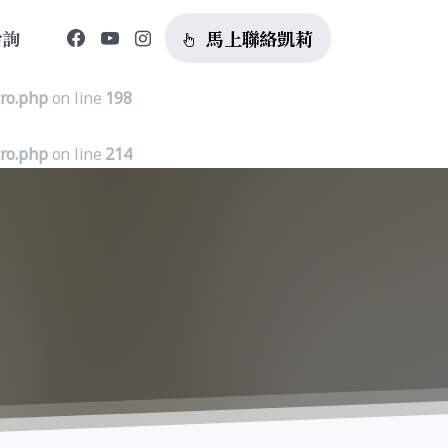
馬上聯絡凱莉
洽詢
tro.php
on line
185
tro.php
on line
198
tro.php
on line
214