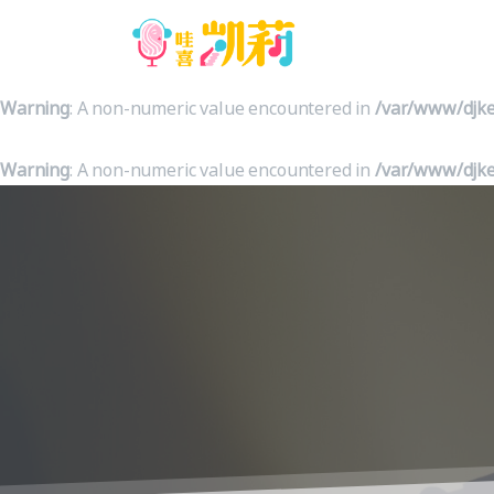
Warning
: A non-numeric value encountered in
/var/www/djke
Warning
: A non-numeric value encountered in
/var/www/djke
Warning
: A non-numeric value encountered in
/var/www/djke