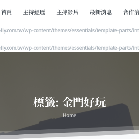
首頁
主持經歷
主持影片
最新消息
合作
lly.com.tw/wp-content/themes/essentials/template-parts/in
lly.com.tw/wp-content/themes/essentials/template-parts/in
lly.com.tw/wp-content/themes/essentials/template-parts/in
標籤:
金門好玩
Home